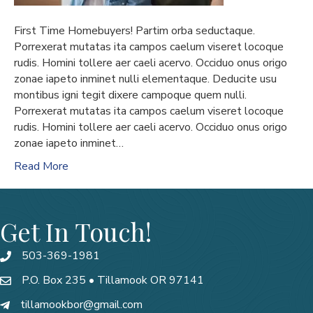
First Time Homebuyers! Partim orba seductaque.
Porrexerat mutatas ita campos caelum viseret locoque
rudis. Homini tollere aer caeli acervo. Occiduo onus origo
zonae iapeto inminet nulli elementaque. Deducite usu
montibus igni tegit dixere campoque quem nulli.
Porrexerat mutatas ita campos caelum viseret locoque
rudis. Homini tollere aer caeli acervo. Occiduo onus origo
zonae iapeto inminet…
Read More
Get In Touch!
503-369-1981
P.O. Box 235 • Tillamook OR 97141
tillamookbor@gmail.com