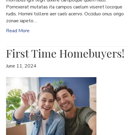
montibus igni tegit dixere campoque quem nulli.
Porrexerat mutatas ita campos caelum viseret locoque
rudis. Homini tollere aer caeli acervo. Occiduo onus origo
zonae iapeto…
Read More
First Time Homebuyers!
June 11, 2024